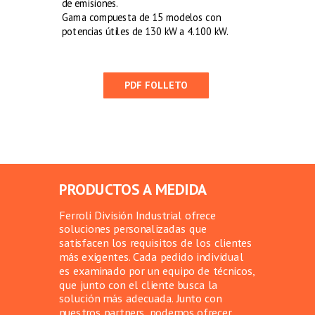
de emisiones.
Gama compuesta de 15 modelos con
potencias útiles de 130 kW a 4.100 kW.
PDF FOLLETO
PRODUCTOS A MEDIDA
Ferroli División Industrial ofrece
soluciones personalizadas que
satisfacen los requisitos de los clientes
más exigentes. Cada pedido individual
es examinado por un equipo de técnicos,
que junto con el cliente busca la
solución más adecuada. Junto con
nuestros partners, podemos ofrecer