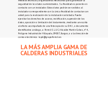
medidas técnicas y organizativas necesarias para garantizar la
seguridad de los datos suministrados.
Su finalidad es ponerle en
contacto con un instalador. Estos datos podrán ser cedidos al
instalador correspondiente con la única finalidad de contactar con
usted para la realización de la instalación solicitada.
Puede
ejercitar los derechos de acceso, rectificación, supresión de los
datos, oposición o limitación del tratamiento, mediante un escrito
al efecto acompañado de una fotocopia de su D.N.I., o documento
identificativo análogo, a: Ferroli S.L.U C/ Alcalde Martín Cobos, nº 4,
Polígono Industrial de Villayuda, 09007, Burgos, o a la dirección de
correo electrónico:
lopd@grupoferroli.es
LA MÁS AMPLIA GAMA DE
CALDERAS
INDUSTRIALES